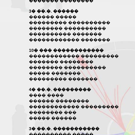
������� ��������
3� ��.�. ������
������ �����
��������� ����������
�������� ����������
���������� �������
������������ �������
10� ��� ������������
������������ ���������
������� ��������
�������� ����������
����� �������
��������� �������
4� ��.�. ���������
���� ����
������ ��������
������������ ���������
�������� ���
����� ������
3� ��.�. �����������
���������� �����