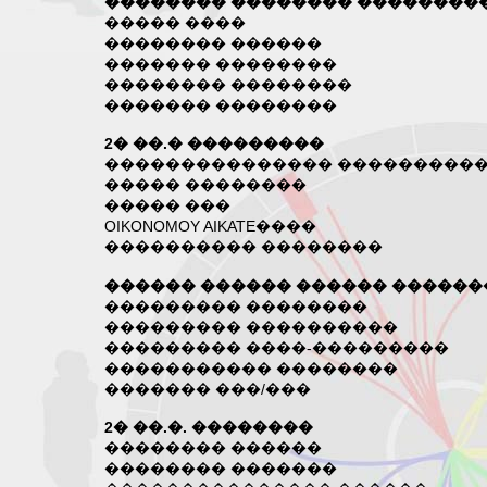
�������� �������� ��������
����� ����
�������� ������
������� ��������
�������� ��������
������� ��������
2� ��.� ���������
��������������� ���������
����� ��������
����� ���
OIKONOMOY AIKATE����
���������� ��������
������ ������ ������ �����
��������� ��������
��������� ����������
��������� ����-���������
����������� ��������
������� ���/���
2� ��.�. ��������
�������� ������
�������� �������