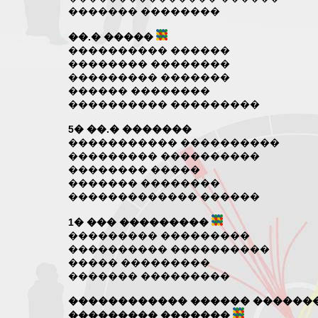
������� ��������
��.� �����
���������� ������
�������� ��������
��������� �������
������ ��������
���������� ���������
5� ��.� �������
����������� ����������
��������� ����������
�������� �����
������� ��������
������������� ������
1� ��� ���������
��������� ���������
���������� ����������
����� ���������
������� ���������
������������ ������ ������
��������� �������