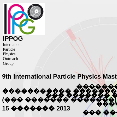
IPPOG
International
Particle
Physics
Outreach
Group
9th International Particle Physics Mas
������
����������� �������
��� ������� 
(��� ������� �������)
���
15 ������� 2013
��� �