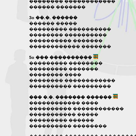
�������� ������������
������ �������
3o ��.�. ������
������ �����
��������� ����������
�������� ����������
���������� �������
������������ �������
5o ��� ����������
��������� ��������
��������� �������
�������� ����
�������� ������������
���������� ���������
��� �.�. ������� ������
������������ ����
���������� ������������
����������� �����
��������� ������
���������� ��������