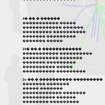
4� ��.� ������
����������� �����
������������ ���/���
��������� ����������
������� ���������
������� �����
24� ��.� ������������
����������� ����������
����������� �������
������� ���������
���������� �����
���������� ���������
2o ��.� ����������-���������
������� �������
����� �������
������������ �������
���������� ������
�������� ���������