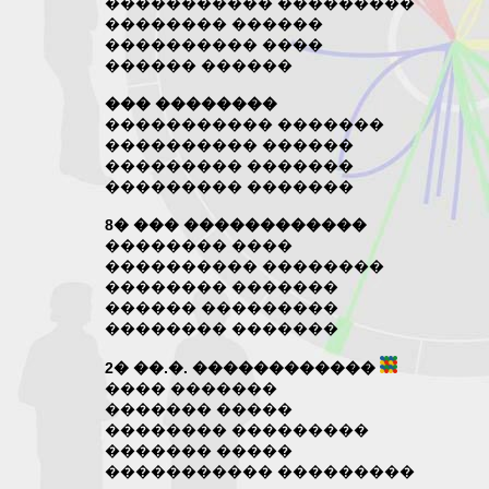
����������� ���������
�������� ������
���������� ����
������ ������
��� ��������
����������� �������
���������� ������
��������� �������
��������� �������
8� ��� ������������
�������� ����
���������� ��������
�������� �������
������ ���������
�������� �������
2� ��.�. ������������
���� �������
������� �����
�������� ���������
������� �����
����������� ���������