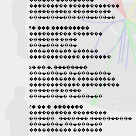
������ ���������
��������� ������������
���������� ���������
����������� ���������
5� ��� ���������
���������� �������
������� ����
������� ����
���������� ������
������������ �������
2� ��.�. ��������
��������� ����������
����������� ���������
������������ ���������
������� �����
��������� ��������
3� ��.�. �������
���������� ��������
������ - ������� ����������
�������� ���������
���������� �������