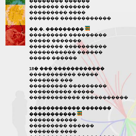
�������� ������
������� �������
��������� ����
������� ������������
��.�. ���������
��������� ���������
����� �������
�������� ����������
����������� ������
����� ������
18� ��� ������������
����������� �����
������� ���
��������� ���������
���������� �����
������������ �����������
������������ �������
�����������
������ �����
��������� ������
������� ����