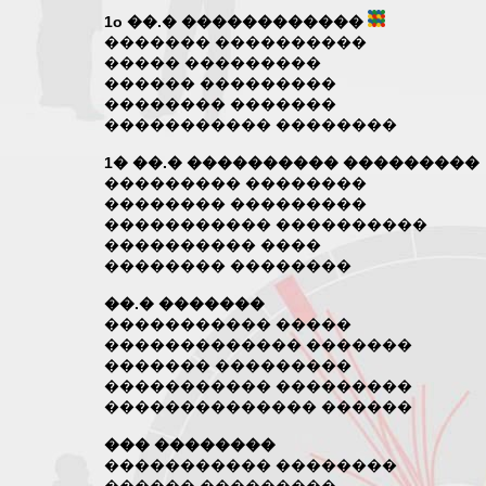
1o ��.� ������������
������� ����������
����� ���������
������ ���������
�������� �������
����������� ��������
1� ��.� ���������� ���������
��������� ��������
�������� ���������
����������� ����������
���������� ����
�������� ��������
��.� �������
����������� �����
������������� �������
������� ���������
����������� ���������
�������������� ������
��� ��������
����������� ��������