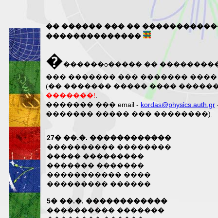
�� ������ ��� �� �����������
��������������
�
������o����� �� ���������
��� ������� ��� ������� ����
(�� ������� ����� ���� �����
�������!
.
������� ��� email -
kordas@physics.auth.gr
������� ����� ��� ��������).
27� ��.�. ������������
���������� ��������
����� ���������
������� �������
����������� ����
��������� ������
5� ��.�. ������������
���������� �������