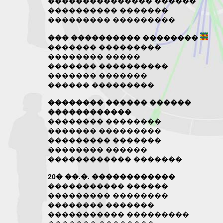
��������������� ������
���������� �������
��������� ���������
��� ���������� ��������
������� ���������
�������� �����
������� ����������
������� �������
������ ���������
�������� ������ ������
������������
�������� ��������
������� ���������
��������� �������
�������� ������
������������ �������
20� ��.�. ������������
����������� ������
��������� ��������
�������� �������
����������� ���������