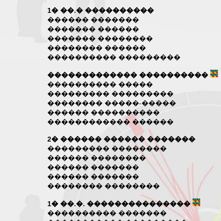
1� ��.� ����������
������ �������
������� ������
������� ��������
�������� ������
���������� ���������
������������� ����������
���������� �����
��������� ���������
�������� �����-�����
������ ����������
������������ ������
2� ������ ������ �������
��������� ��������
������ ��������
������ �������
������ �������
�������� ��������
1� ��.�. ���������������
���������� �������