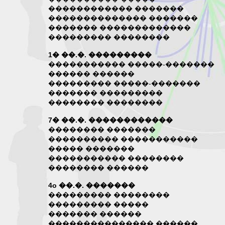
������������ �������
�������������� �������
������� �������������
��������� ��������
1� ��.�. ���������
����������� �����-�������
������ ������
��������� �����-�������
������� ���������
�������� ��������
7� ��.�. ������������
�������� �������
���������� �����������
����� �������
����������� ��������
�������� ������
4o ��.�. �������
��������� ��������
��������� �����
������� ������
��������������� ������